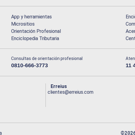
App y herramientas
Enci
Micrositios
Comu
Orientación Profesional
Acer
Enciclopedia Tributaria
Cen
Consultas de orientación profesional
Aten
0810-666-3773
11 
Erreius
clientes@erreius.com
©
202
a