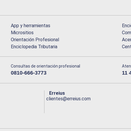
App y herramientas
Enci
Micrositios
Comu
Orientación Profesional
Acer
Enciclopedia Tributaria
Cen
Consultas de orientación profesional
Aten
0810-666-3773
11 
Erreius
clientes@erreius.com