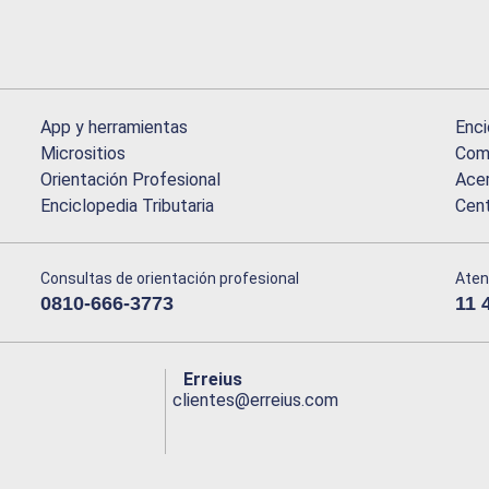
App y herramientas
Enci
Micrositios
Comu
Orientación Profesional
Acer
Enciclopedia Tributaria
Cen
Consultas de orientación profesional
Aten
0810-666-3773
11 
Erreius
clientes@erreius.com