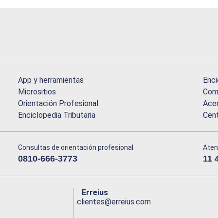
App y herramientas
Enci
Micrositios
Comu
Orientación Profesional
Acer
Enciclopedia Tributaria
Cen
Consultas de orientación profesional
Aten
0810-666-3773
11 
Erreius
clientes@erreius.com