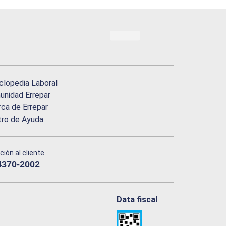
clopedia Laboral
nidad Errepar
ca de Errepar
tro de Ayuda
ción al cliente
4370-2002
Data fiscal