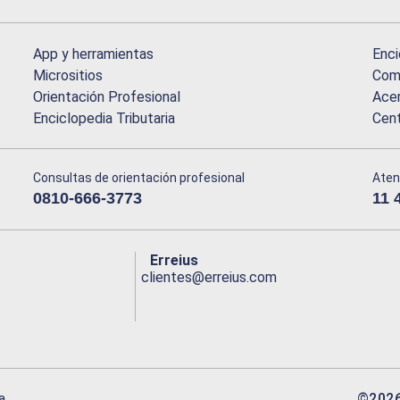
App y herramientas
Enci
Micrositios
Comu
Orientación Profesional
Acer
Enciclopedia Tributaria
Cen
Consultas de orientación profesional
Aten
0810-666-3773
11 
Erreius
clientes@erreius.com
©
202
a