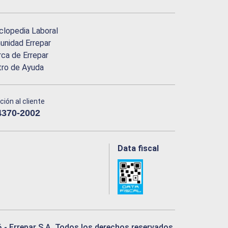
clopedia Laboral
nidad Errepar
ca de Errepar
tro de Ayuda
ción al cliente
4370-2002
Data fiscal
6
- Errepar S.A. Todos los derechos reservados.