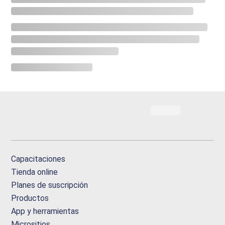
Capacitaciones
Tienda online
Planes de suscripción
Productos
App y herramientas
Micrositios