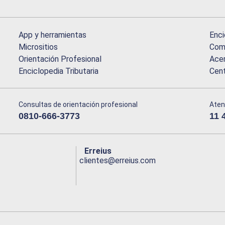
App y herramientas
Enci
Micrositios
Comu
Orientación Profesional
Acer
Enciclopedia Tributaria
Cen
Consultas de orientación profesional
Aten
0810-666-3773
11 
Erreius
clientes@erreius.com