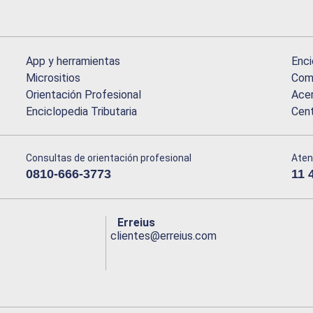
App y herramientas
Enci
Micrositios
Comu
Orientación Profesional
Acer
Enciclopedia Tributaria
Cen
Consultas de orientación profesional
Aten
0810-666-3773
11 
Erreius
clientes@erreius.com