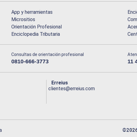
App y herramientas
Enci
Micrositios
Comu
Orientación Profesional
Acer
Enciclopedia Tributaria
Cen
Consultas de orientación profesional
Aten
0810-666-3773
11 
Erreius
clientes@erreius.com
©
202
a