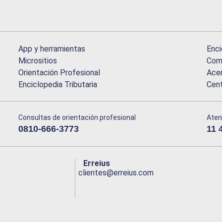
App y herramientas
Enci
Micrositios
Comu
Orientación Profesional
Acer
Enciclopedia Tributaria
Cen
Consultas de orientación profesional
Aten
0810-666-3773
11 
Erreius
clientes@erreius.com