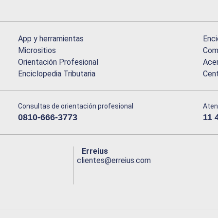
App y herramientas
Enci
Micrositios
Comu
Orientación Profesional
Acer
Enciclopedia Tributaria
Cen
Consultas de orientación profesional
Aten
0810-666-3773
11 
Erreius
clientes@erreius.com