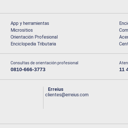
App y herramientas
Enci
Micrositios
Comu
Orientación Profesional
Acer
Enciclopedia Tributaria
Cen
Consultas de orientación profesional
Aten
0810-666-3773
11 
Erreius
clientes@erreius.com