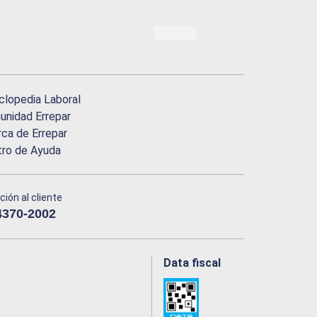
clopedia Laboral
nidad Errepar
ca de Errepar
tro de Ayuda
ción al cliente
4370-2002
Data fiscal