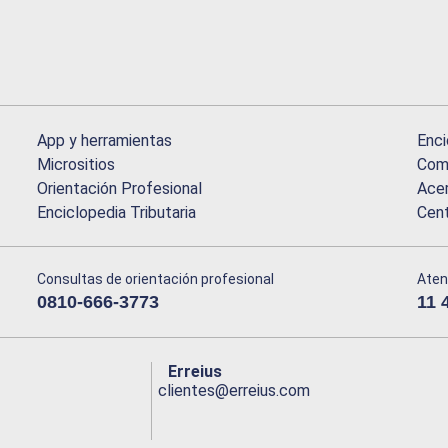
App y herramientas
Enci
Micrositios
Comu
Orientación Profesional
Acer
Enciclopedia Tributaria
Cen
Consultas de orientación profesional
Aten
0810-666-3773
11 
Erreius
clientes@erreius.com