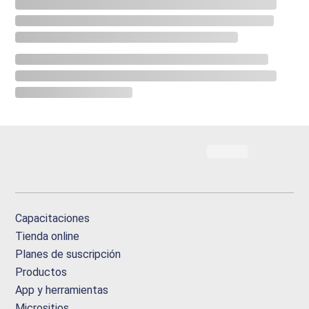
Capacitaciones
Tienda online
Planes de suscripción
Productos
App y herramientas
Micrositios