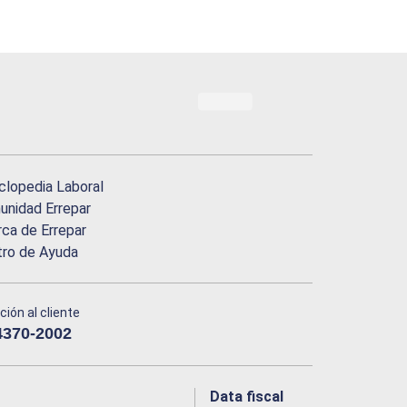
clopedia Laboral
nidad Errepar
ca de Errepar
tro de Ayuda
ción al cliente
4370-2002
Data fiscal