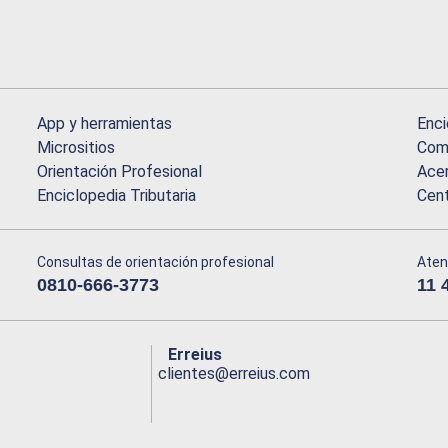
App y herramientas
Enci
Micrositios
Comu
Orientación Profesional
Acer
Enciclopedia Tributaria
Cen
Consultas de orientación profesional
Aten
0810-666-3773
11 
Erreius
clientes@erreius.com