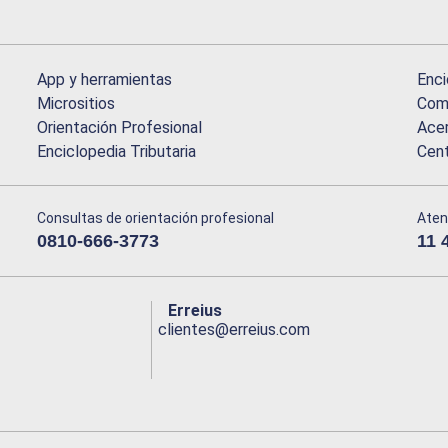
App y herramientas
Enci
Micrositios
Comu
Orientación Profesional
Acer
Enciclopedia Tributaria
Cen
Consultas de orientación profesional
Aten
0810-666-3773
11 
Erreius
clientes@erreius.com