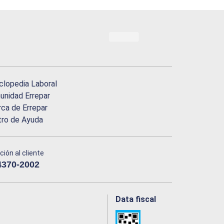
clopedia Laboral
nidad Errepar
ca de Errepar
tro de Ayuda
ción al cliente
4370-2002
Data fiscal