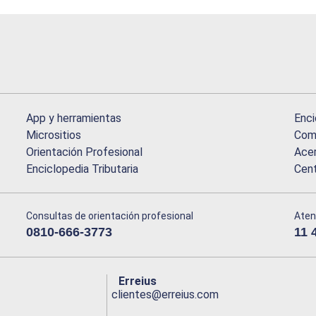
App y herramientas
Enci
Micrositios
Comu
Orientación Profesional
Acer
Enciclopedia Tributaria
Cen
Consultas de orientación profesional
Aten
0810-666-3773
11 
Erreius
clientes@erreius.com