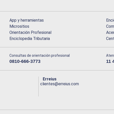
App y herramientas
Enci
Micrositios
Comu
Orientación Profesional
Acer
Enciclopedia Tributaria
Cen
Consultas de orientación profesional
Aten
0810-666-3773
11 
Erreius
clientes@erreius.com