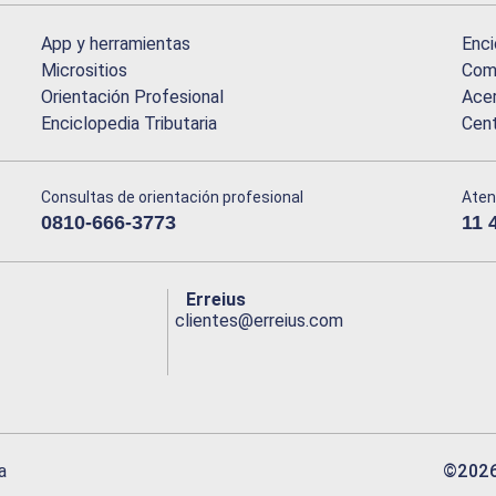
App y herramientas
Enci
Micrositios
Comu
Orientación Profesional
Acer
Enciclopedia Tributaria
Cen
Consultas de orientación profesional
Aten
0810-666-3773
11 
Erreius
clientes@erreius.com
©
202
a