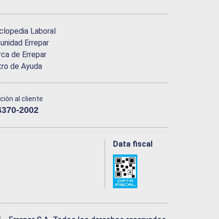
clopedia Laboral
nidad Errepar
ca de Errepar
tro de Ayuda
ción al cliente
4370-2002
Data fiscal