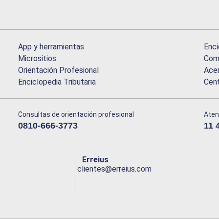
App y herramientas
Enci
Micrositios
Comu
Orientación Profesional
Acer
Enciclopedia Tributaria
Cen
Consultas de orientación profesional
Aten
0810-666-3773
11 
Erreius
clientes@erreius.com