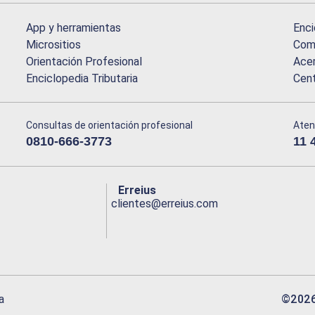
App y herramientas
Enci
Micrositios
Comu
Orientación Profesional
Acer
Enciclopedia Tributaria
Cen
Consultas de orientación profesional
Aten
0810-666-3773
11 
Erreius
clientes@erreius.com
©
202
a