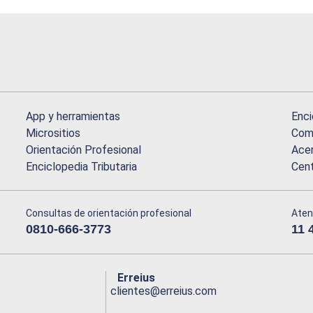
App y herramientas
Enci
Micrositios
Comu
Orientación Profesional
Acer
Enciclopedia Tributaria
Cen
Consultas de orientación profesional
Aten
0810-666-3773
11 
Erreius
clientes@erreius.com