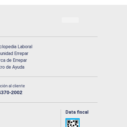
clopedia Laboral
nidad Errepar
ca de Errepar
tro de Ayuda
ción al cliente
4370-2002
Data fiscal