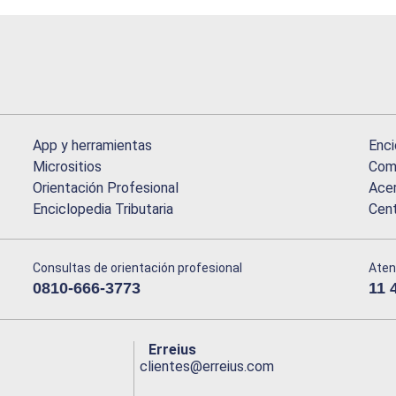
App y herramientas
Enci
Micrositios
Comu
Orientación Profesional
Acer
Enciclopedia Tributaria
Cen
Consultas de orientación profesional
Aten
0810-666-3773
11 
Erreius
clientes@erreius.com