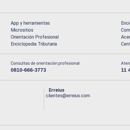
App y herramientas
Enci
Micrositios
Comu
Orientación Profesional
Acer
Enciclopedia Tributaria
Cen
Consultas de orientación profesional
Aten
0810-666-3773
11 
Erreius
clientes@erreius.com