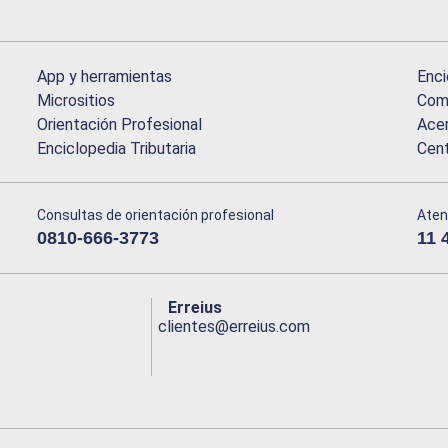
App y herramientas
Enci
Micrositios
Comu
Orientación Profesional
Acer
Enciclopedia Tributaria
Cen
Consultas de orientación profesional
Aten
0810-666-3773
11 
Erreius
clientes@erreius.com