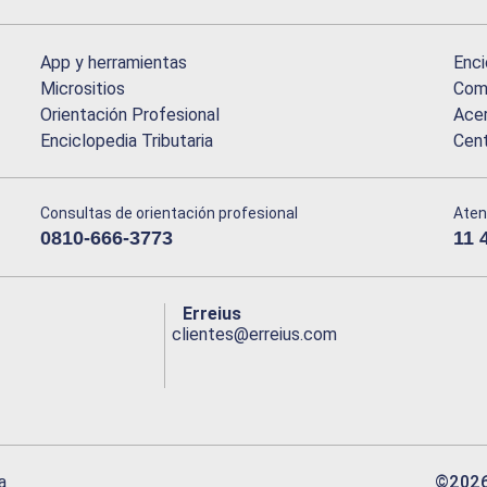
App y herramientas
Enci
Micrositios
Comu
Orientación Profesional
Acer
Enciclopedia Tributaria
Cen
Consultas de orientación profesional
Aten
0810-666-3773
11 
Erreius
clientes@erreius.com
©
202
a