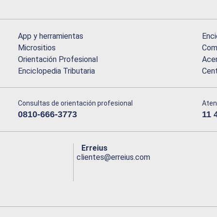
App y herramientas
Enci
Micrositios
Comu
Orientación Profesional
Acer
Enciclopedia Tributaria
Cen
Consultas de orientación profesional
Aten
0810-666-3773
11 
Erreius
clientes@erreius.com