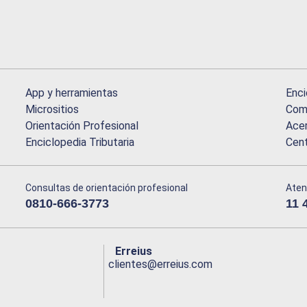
App y herramientas
Enci
Micrositios
Comu
Orientación Profesional
Acer
Enciclopedia Tributaria
Cen
Consultas de orientación profesional
Aten
0810-666-3773
11 
Erreius
clientes@erreius.com