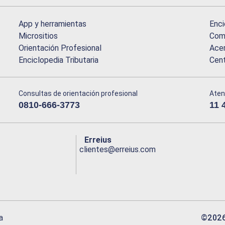
App y herramientas
Enci
Micrositios
Comu
Orientación Profesional
Acer
Enciclopedia Tributaria
Cen
Consultas de orientación profesional
Aten
0810-666-3773
11 
Erreius
clientes@erreius.com
©
202
a