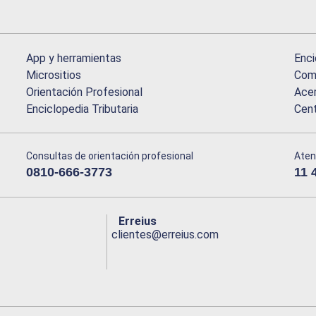
App y herramientas
Enci
Micrositios
Comu
Orientación Profesional
Acer
Enciclopedia Tributaria
Cen
Consultas de orientación profesional
Aten
0810-666-3773
11 
Erreius
clientes@erreius.com