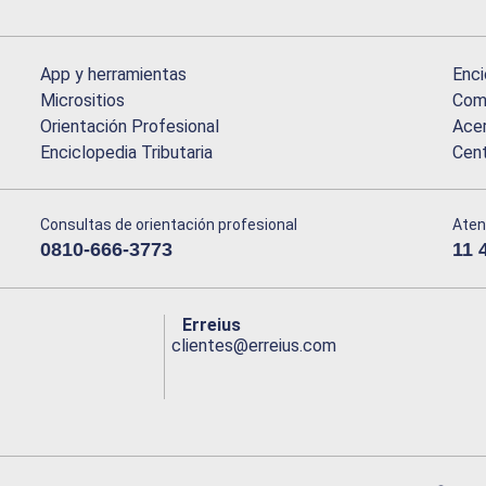
App y herramientas
Enci
Micrositios
Comu
Orientación Profesional
Acer
Enciclopedia Tributaria
Cen
Consultas de orientación profesional
Aten
0810-666-3773
11 
Erreius
clientes@erreius.com