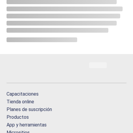
Capacitaciones
Tienda online
Planes de suscripción
Productos
App y herramientas
Micrositios