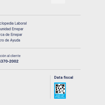
clopedia Laboral
nidad Errepar
ca de Errepar
tro de Ayuda
ción al cliente
4370-2002
Data fiscal