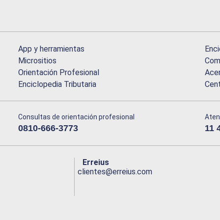
App y herramientas
Enci
Micrositios
Comu
Orientación Profesional
Acer
Enciclopedia Tributaria
Cen
Consultas de orientación profesional
Aten
0810-666-3773
11 
Erreius
clientes@erreius.com