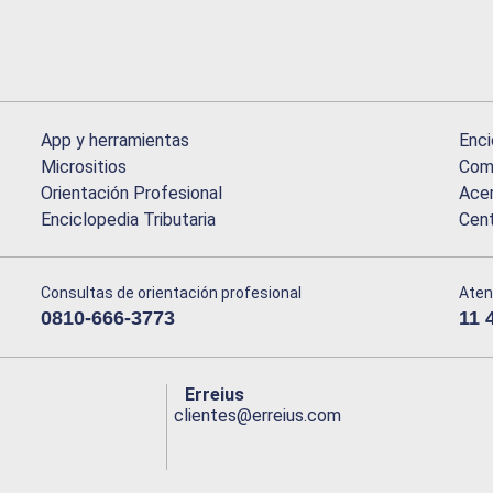
App y herramientas
Enci
Micrositios
Comu
Orientación Profesional
Acer
Enciclopedia Tributaria
Cen
Consultas de orientación profesional
Aten
0810-666-3773
11 
Erreius
clientes@erreius.com