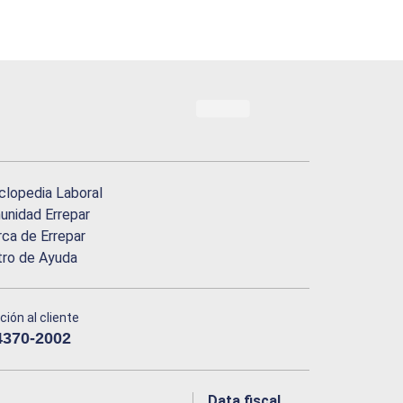
clopedia Laboral
nidad Errepar
ca de Errepar
tro de Ayuda
ción al cliente
4370-2002
Data fiscal