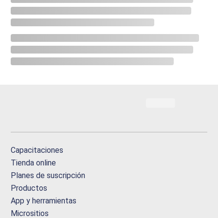
Capacitaciones
Tienda online
Planes de suscripción
Productos
App y herramientas
Micrositios