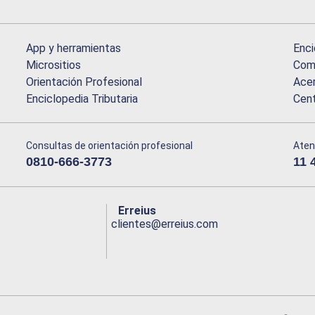
App y herramientas
Enci
Micrositios
Comu
Orientación Profesional
Acer
Enciclopedia Tributaria
Cen
Consultas de orientación profesional
Aten
0810-666-3773
11 
Erreius
clientes@erreius.com