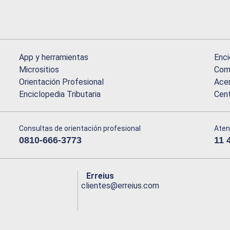
App y herramientas
Enci
Micrositios
Comu
Orientación Profesional
Acer
Enciclopedia Tributaria
Cen
Consultas de orientación profesional
Aten
0810-666-3773
11 
Erreius
clientes@erreius.com