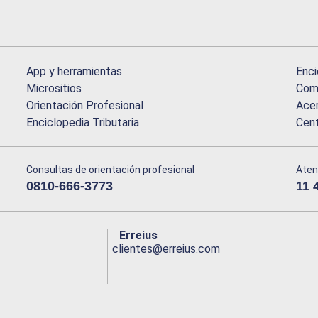
App y herramientas
Enci
Micrositios
Comu
Orientación Profesional
Acer
Enciclopedia Tributaria
Cen
Consultas de orientación profesional
Aten
0810-666-3773
11 
Erreius
clientes@erreius.com