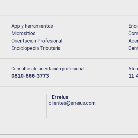
App y herramientas
Enci
Micrositios
Comu
Orientación Profesional
Acer
Enciclopedia Tributaria
Cen
Consultas de orientación profesional
Aten
0810-666-3773
11 
Erreius
clientes@erreius.com