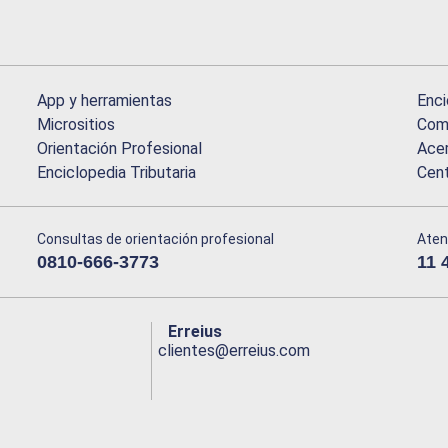
App y herramientas
Enci
Micrositios
Comu
Orientación Profesional
Acer
Enciclopedia Tributaria
Cen
Consultas de orientación profesional
Aten
0810-666-3773
11 
Erreius
clientes@erreius.com