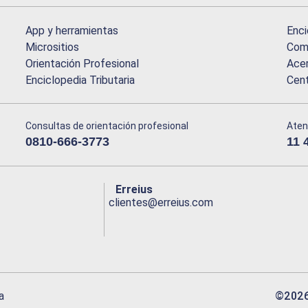
App y herramientas
Enci
Micrositios
Comu
Orientación Profesional
Acer
Enciclopedia Tributaria
Cen
Consultas de orientación profesional
Aten
0810-666-3773
11 
Erreius
clientes@erreius.com
©
202
a