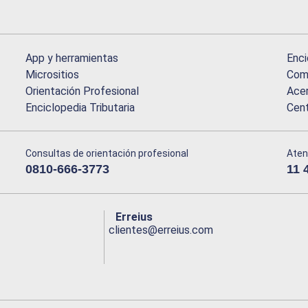
App y herramientas
Enci
Micrositios
Comu
Orientación Profesional
Acer
Enciclopedia Tributaria
Cen
Consultas de orientación profesional
Aten
0810-666-3773
11 
Erreius
clientes@erreius.com