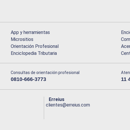
App y herramientas
Enci
Micrositios
Comu
Orientación Profesional
Acer
Enciclopedia Tributaria
Cen
Consultas de orientación profesional
Aten
0810-666-3773
11 
Erreius
clientes@erreius.com