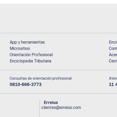
App y herramientas
Enci
Micrositios
Comu
Orientación Profesional
Acer
Enciclopedia Tributaria
Cen
Consultas de orientación profesional
Aten
0810-666-3773
11 
Erreius
clientes@erreius.com