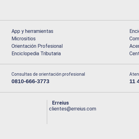
App y herramientas
Enci
Micrositios
Comu
Orientación Profesional
Acer
Enciclopedia Tributaria
Cen
Consultas de orientación profesional
Aten
0810-666-3773
11 
Erreius
clientes@erreius.com