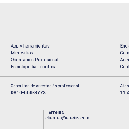
App y herramientas
Enci
Micrositios
Comu
Orientación Profesional
Acer
Enciclopedia Tributaria
Cen
Consultas de orientación profesional
Aten
0810-666-3773
11 
Erreius
clientes@erreius.com