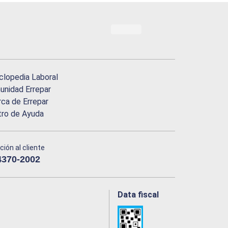
clopedia Laboral
nidad Errepar
ca de Errepar
tro de Ayuda
ción al cliente
4370-2002
Data fiscal