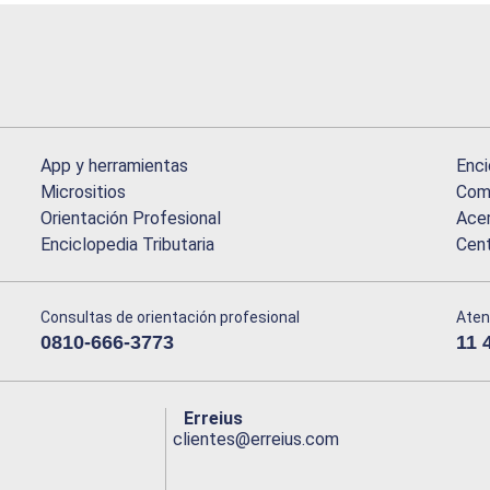
App y herramientas
Enci
Micrositios
Comu
Orientación Profesional
Acer
Enciclopedia Tributaria
Cen
Consultas de orientación profesional
Aten
0810-666-3773
11 
Erreius
clientes@erreius.com